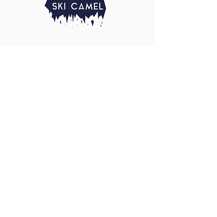
NOUS JOINDRE
(450) 340-0504
shirlayduquesne@yahoo.fr
PLAN DU SITE
ACCUEIL
À PROPOS
PROGRAMMES
ÉQUIPES
GALERIE
ACTUALITÉS
DOCUMENTATION
© SKI CAMEL. Tous droits réservés.