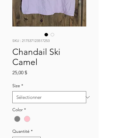
SKU : 217537123517253
Chandail Ski
Camel
Prix
25,00 $
Size
*
Color
*
Quantité
*